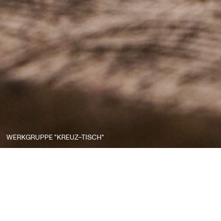
WERKGRUPPE "KREUZ–TISCH"
Das lebendige Material 
bearbeitet. Alle drei Tei